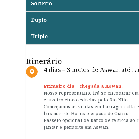
Solteiro
Duplo
Triplo
Itinerário
4 dias – 3 noites de Aswan até 
Primeiro dia - chegada a Aswan.
Nosso representante irá se encontrar e
cruzeiro cinco estrelas pelo Rio Nilo.
Começamos as visitas em barragem alta e
Ísis mãe de Hórus e esposa de Osíris
Passeio opcional de barco de felucca ao r
Jantar e pernoite em Aswan.