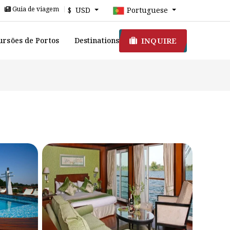
Guia de viagem
$ USD
Portuguese
INQUIRE
ursões de Portos
Destinations