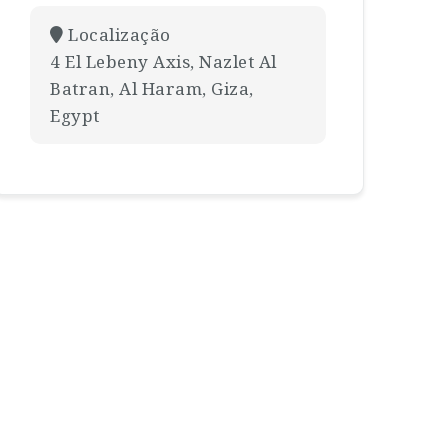
Localização
4 El Lebeny Axis, Nazlet Al
Batran, Al Haram, Giza,
Egypt