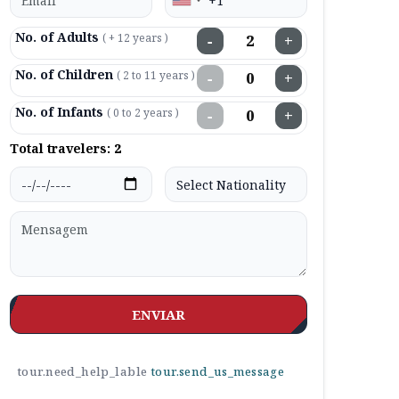
No. of Adults
( + 12 years )
−
+
No. of Children
( 2 to 11 years )
−
+
No. of Infants
( 0 to 2 years )
−
+
Total travelers:
2
ENVIAR
tour.need_help_lable
tour.send_us_message