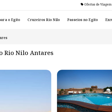
Ofertas de Viagem
ara o Egito
Cruzeiros Rio Nilo
Passeios no Egito
Exc
tares
lo Rio Nilo Antares