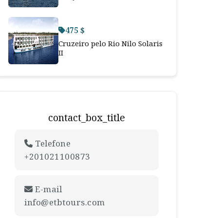
475 $
Cruzeiro pelo Rio Nilo Solaris
II
contact_box_title
Telefone
+201021100873
E-mail
info@etbtours.com