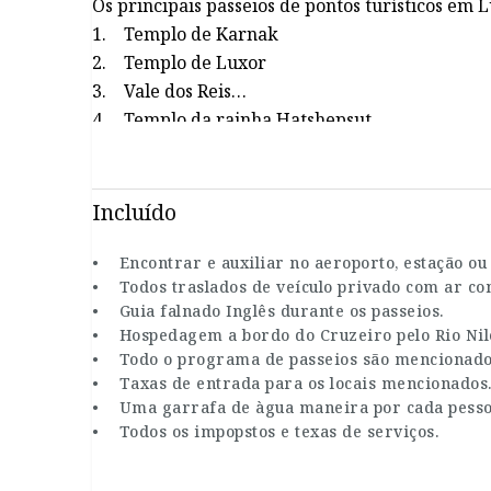
Os principais passeios de pontos turísticos em
1. Templo de Karnak
2. Templo de Luxor
3. Vale dos Reis
4. Templo da rainha Hatshepsut
5. Colossos de Memnon
6. Templo de Hórus em Edfu
7. templo de Kom Ombo
Incluído
8. A Barragem Alta
9. Templo de Philae
• Encontrar e auxiliar no aeroporto, estação ou 
• Todos traslados de veículo privado com ar co
10. Obelisco inacabado
• Guia falnado Inglês durante os passeios.
• Hospedagem a bordo do Cruzeiro pelo Rio Nil
• Todo o programa de passeios são mencionados
• Taxas de entrada para os locais mencionados
• Uma garrafa de àgua maneira por cada pesso
• Todos os impopstos e texas de serviços.