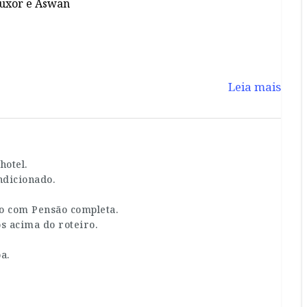
 Luxor e Aswan
Leia mais
hotel.
ndicionado.
o com Pensão completa.
 acima do roteiro.
.
a.