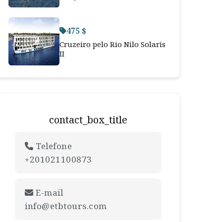
475 $
Cruzeiro pelo Rio Nilo Solaris
II
contact_box_title
Telefone
+201021100873
E-mail
info@etbtours.com