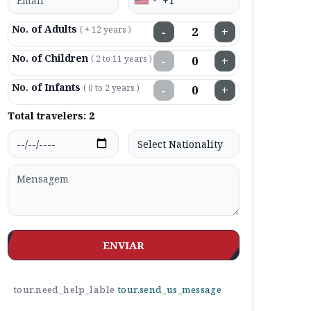
No. of Adults
( + 12 years )
−
+
No. of Children
( 2 to 11 years )
−
+
No. of Infants
( 0 to 2 years )
−
+
Total travelers:
2
ENVIAR
tour.need_help_lable
tour.send_us_message