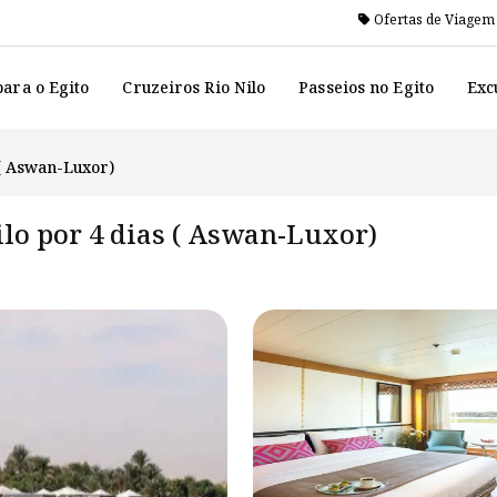
Ofertas de Viagem
ara o Egito
Cruzeiros Rio Nilo
Passeios no Egito
Exc
 ( Aswan-Luxor)
ilo por 4 dias ( Aswan-Luxor)