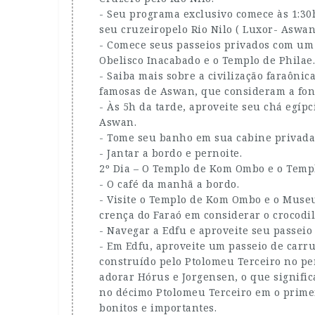
- Seu programa exclusivo comece às 1:30
seu cruzeiropelo Rio Nilo ( Luxor- Aswan
- Comece seus passeios privados com um e
Obelisco Inacabado e o Templo de Philae.
- Saiba mais sobre a civilização faraôni
famosas de Aswan, que consideram a font
- Às 5h da tarde, aproveite seu chá egípc
Aswan.
- Tome seu banho em sua cabine privada 
- Jantar a bordo e pernoite.
2º Dia – O Templo de Kom Ombo e o Temp
- O café da manhã a bordo.
- Visite o Templo de Kom Ombo e o Museu
crença do Faraó em considerar o crocodi
- Navegar a Edfu e aproveite seu passeio
- Em Edfu, aproveite um passeio de carr
construído pelo Ptolomeu Terceiro no per
adorar Hórus e Jorgensen, o que signific
no décimo Ptolomeu Terceiro em o primei
bonitos e importantes.