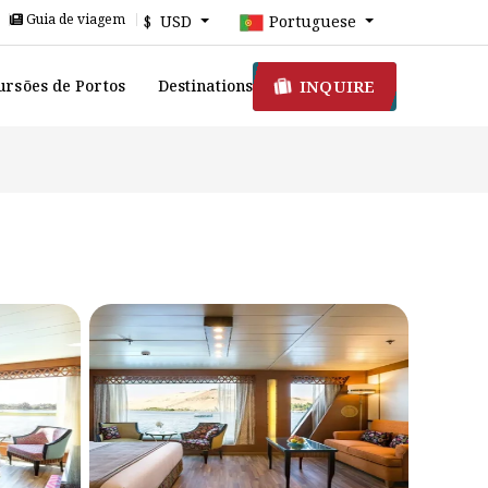
Guia de viagem
$ USD
Portuguese
INQUIRE
ursões de Portos
Destinations