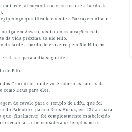
h da tarde, almoçando no restaurante a bordo do
).
giptólogo qualificado e visite a Barragem Alta, o
ca antiga em Aswan, visitando as atrações mais
e da vida próxima ao Rio Nilo.
io da tarde a bordo do cruzeiro pelo Rio Nilo em
e relaxar para a dia seguinte.
lo de Edfu
 dos Crocodilos, onde você saberá as causas da
lo como Deus para eles.
uagem do cavalo para o Templo de Edfu, que foi
íodo Paleolítco para o Deus Hórus, em 237 a.c para
a que, finalmente, foi completamente estabelecido
ro século a.c, que considera os templos mais