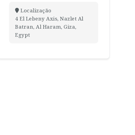
Localização
4 El Lebeny Axis, Nazlet Al
Batran, Al Haram, Giza,
Egypt