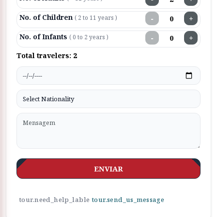
No. of Children
−
+
( 2 to 11 years )
No. of Infants
−
+
( 0 to 2 years )
Total travelers:
2
ENVIAR
tour.need_help_lable
tour.send_us_message