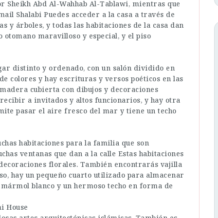
por Sheikh Abd Al-Wahhab Al-Tablawi, mientras que
mail Shalabi Puedes acceder a la casa a través de
s y árboles, y todas las habitaciones de la casa dan
lo otomano maravilloso y especial, y el piso
gar distinto y ordenado, con un salón dividido en
de colores y hay escrituras y versos poéticos en las
e madera cubierta con dibujos y decoraciones
 recibir a invitados y altos funcionarios, y hay otra
mite pasar el aire fresco del mar y tiene un techo
chas habitaciones para la familia que son
uchas ventanas que dan a la calle Estas habitaciones
decoraciones florales. También encontrarás vajilla
so, hay un pequeño cuarto utilizado para almacenar
n mármol blanco y un hermoso techo en forma de
mi House
losas artes arquitectónicas islámicas. También es