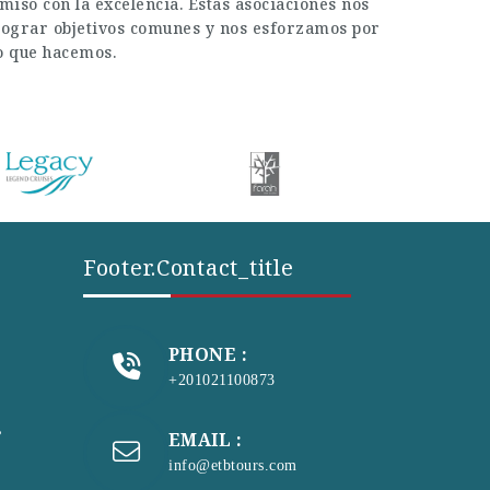
iso con la excelencia. Estas asociaciones nos
a lograr objetivos comunes y nos esforzamos por
lo que hacemos.
Footer.contact_title
PHONE :
+201021100873
s
EMAIL :
info@etbtours.com