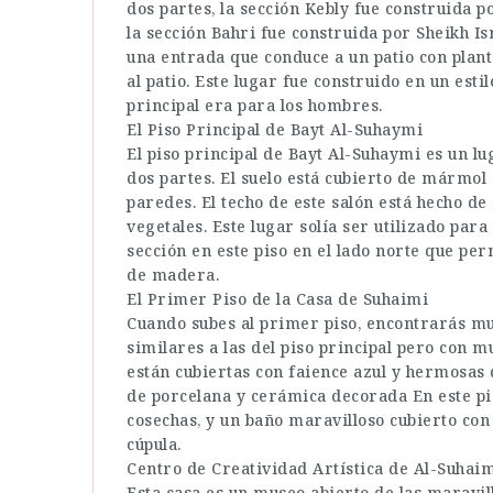
dos partes, la sección Kebly fue construida 
la sección Bahri fue construida por Sheikh Is
una entrada que conduce a un patio con planta
al patio. Este lugar fue construido en un esti
principal era para los hombres.
El Piso Principal de Bayt Al-Suhaymi
El piso principal de Bayt Al-Suhaymi es un lu
dos partes. El suelo está cubierto de mármol 
paredes. El techo de este salón está hecho d
vegetales. Este lugar solía ser utilizado para
sección en este piso en el lado norte que per
de madera.
El Primer Piso de la Casa de Suhaimi
Cuando subes al primer piso, encontrarás mu
similares a las del piso principal pero con m
están cubiertas con faience azul y hermosas 
de porcelana y cerámica decorada En este pi
cosechas, y un baño maravilloso cubierto co
cúpula.
Centro de Creatividad Artística de Al-Suhai
Esta casa es un museo abierto de las maravil