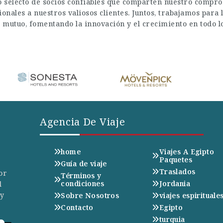
 selecto de socios confiables que comparten nuestro comprom
onales a nuestros valiosos clientes. Juntos, trabajamos par
o mutuo, fomentando la innovación y el crecimiento en todo 
Agencia De Viaje
home
Viajes A Egipto
Paquetes
Guía de viaje
Traslados
or
Términos y
condiciones
Jordania
l
 y
Sobre Nosotros
viajes espirituale
Contacto
Egipto
turquia