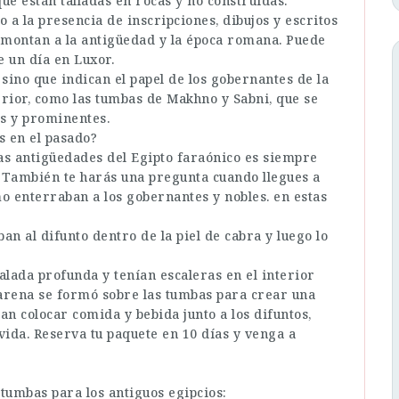
ue están talladas en rocas y no construidas.
 a la presencia de inscripciones, dibujos y escritos
remontan a la antigüedad y la época romana. Puede
e un día en Luxor.
 sino que indican el papel de los gobernantes de la
terior, como las tumbas de Makhno y Sabni, que se
s y prominentes.
s en el pasado?
as antigüedades del Egipto faraónico es siempre
 También te harás una pregunta cuando llegues a
mo enterraban a los gobernantes y nobles. en estas
n al difunto dentro de la piel de cabra y luego lo
lada profunda y tenían escaleras en el interior
a arena se formó sobre las tumbas para crear una
an colocar comida y bebida junto a los difuntos,
ida. Reserva tu paquete en 10 días y venga a
 tumbas para los antiguos egipcios: