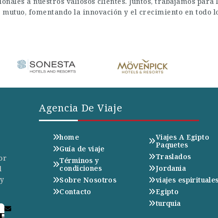
onales a nuestros valiosos clientes. Juntos, trabajamos par
o mutuo, fomentando la innovación y el crecimiento en todo 
Agencia De Viaje
home
Viajes A Egipto
Paquetes
Guía de viaje
Traslados
or
Términos y
condiciones
Jordania
l
 y
Sobre Nosotros
viajes espirituale
Contacto
Egipto
turquia
E