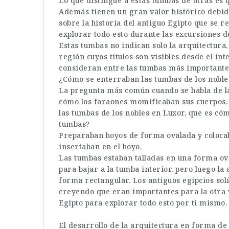
Lo que distingue a estas tumbas de otras es q
Además tienen un gran valor histórico debido
sobre la historia del antiguo Egipto que se 
explorar todo esto durante las excursiones d
Estas tumbas no indican solo la arquitectura,
región cuyos títulos son visibles desde el in
consideran entre las tumbas más importante
¿Cómo se enterraban las tumbas de los noble
La pregunta más común cuando se habla de l
cómo los faraones momificaban sus cuerpos.
las tumbas de los nobles en Luxor, que es có
tumbas?
Preparaban hoyos de forma ovalada y colocaba
insertaban en el hoyo.
Las tumbas estaban talladas en una forma ova
para bajar a la tumba interior, pero luego l
forma rectangular. Los antiguos egipcios solí
creyendo que eran importantes para la otra v
Egipto para explorar todo esto por ti mismo.
El desarrollo de la arquitectura en forma de