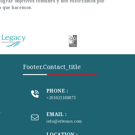
a lograr objetivos comunes y nos esforzamos por
lo que hacemos.
Footer.contact_title
PHONE :
+201021100873
s
EMAIL :
info@etbtours.com
LOCATION :