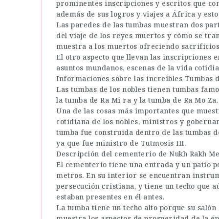
prominentes inscripciones y escritos que con
además de sus logros y viajes a África y esto 
Las paredes de las tumbas muestran dos parte
del viaje de los reyes muertos y cómo se tra
muestra a los muertos ofreciendo sacrificios
El otro aspecto que llevan las inscripciones 
asuntos mundanos, escenas de la vida cotidia
Informaciones sobre las increíbles Tumbas d
Las tumbas de los nobles tienen tumbas famo
la tumba de Ra Mi ra y la tumba de Ra Mo Za.
Una de las cosas más importantes que muestra
cotidiana de los nobles, ministros y goberna
tumba fue construida dentro de las tumbas de 
ya que fue ministro de Tutmosis III.
Descripción del cementerio de Nukh Rakh Me
El cementerio tiene una entrada y un patio p
metros. En su interior se encuentran instrum
persecución cristiana, y tiene un techo que a
estaban presentes en él antes.
La tumba tiene un techo alto porque su salón 
muestra los aspectos de prosperidad de la ép