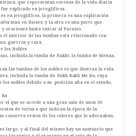
tienen, que representan escenas de la vida diaria
fue explicado en jeroglíficos.
s en jeroglíficos, la primera es una explicación
nsforman en dioses, y la otra es una parte que
 y oraciones hasta entrar al Paraíso.
en el interior de las tumbas está relacionado con
na, guerras y caza.
e los Nobles
sas, incluida la tumba de Nakht, la tumba de Menna,
n las tumbas de los nobles es que ilustran la vida
ntes, incluida la tumba de Nukh Rakh Me Ra, cuya
los nobles debido a su posición alta en el estado,
 Ra
or el que se accede a una gran sala de unos 30
entos de tortura que indican la época de la
ún conserva restos de los colores que lo adornaban,
es largo, y al final del mismo hay un santuario que
oca faraónica y el progreso en el arte de la