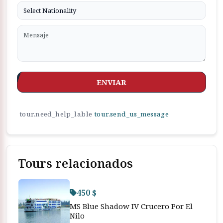
ENVIAR
tour.need_help_lable
tour.send_us_message
Tours relacionados
450 $
MS Blue Shadow IV Crucero Por El
Nilo