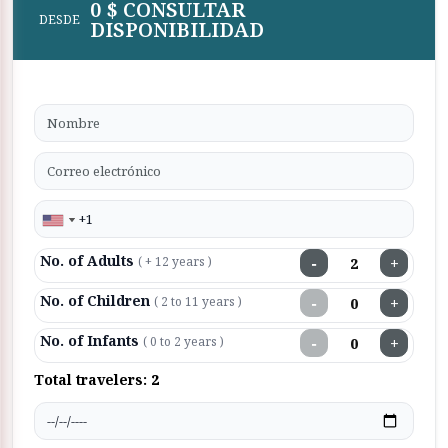
0 $ CONSULTAR
DESDE
DISPONIBILIDAD
No. of Adults
−
+
( + 12 years )
No. of Children
−
+
( 2 to 11 years )
No. of Infants
−
+
( 0 to 2 years )
Total travelers:
2