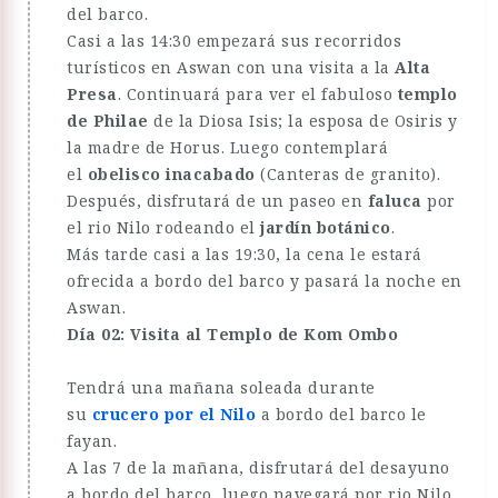
del barco.
Casi a las 14:30 empezará sus recorridos
turísticos en Aswan con una visita a la
Alta
Presa
. Continuará para ver el fabuloso
templo
de Philae
de la Diosa Isis; la esposa de Osiris y
la madre de Horus. Luego contemplará
el
obelisco inacabado
(Canteras de granito).
Después, disfrutará de un paseo en
faluca
por
el rio Nilo rodeando el
jardín botánico
.
Más tarde casi a las 19:30, la cena le estará
ofrecida a bordo del barco y pasará la noche en
Aswan.
Día 02: Visita al Templo de Kom Ombo
Tendrá una mañana soleada durante
su
crucero por el Nilo
a bordo del barco le
fayan.
A las 7 de la mañana, disfrutará del desayuno
a bordo del barco, luego navegará por rio Nilo