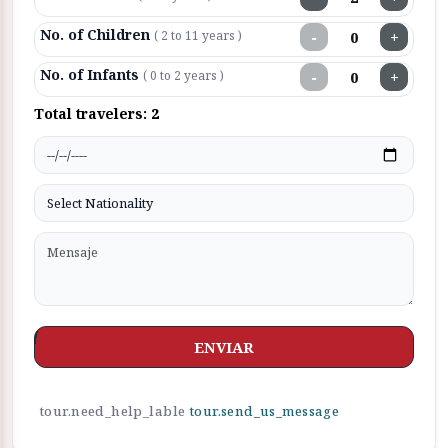
No. of Children
−
+
( 2 to 11 years )
No. of Infants
−
+
( 0 to 2 years )
Total travelers:
2
ENVIAR
tour.need_help_lable
tour.send_us_message