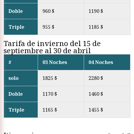
Doble
960 $
1190 $
Triple
955 $
1185 $
Tarifa de invierno del 15 de
septiembre al 30 de abril
#
03 Noches
04 Noches
solo
1825 $
2280 $
Doble
1170 $
1460 $
Triple
1165 $
1455 $