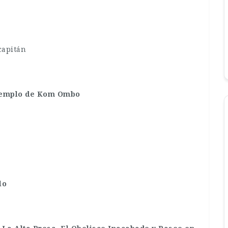
capitán
 Templo de Kom Ombo
lo