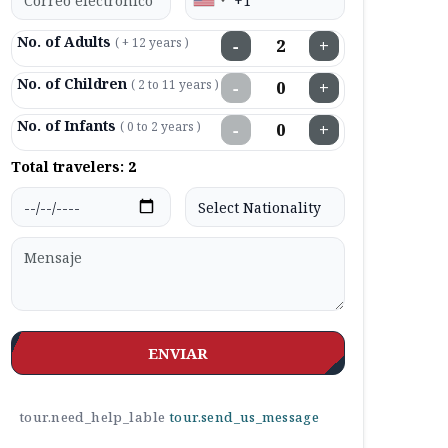
No. of Adults
( + 12 years )
−
+
No. of Children
( 2 to 11 years )
−
+
No. of Infants
( 0 to 2 years )
−
+
Total travelers:
2
ENVIAR
tour.need_help_lable
tour.send_us_message