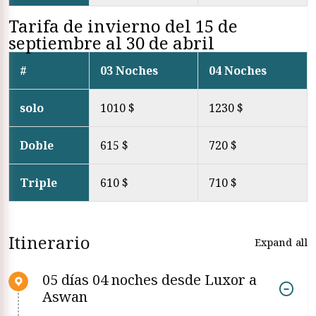
Tarifa de invierno del 15 de
septiembre al 30 de abril
#
03 Noches
04 Noches
solo
1010 $
1230 $
Doble
615 $
720 $
Triple
610 $
710 $
Itinerario
Expand all
05 días 04 noches desde Luxor a
Aswan