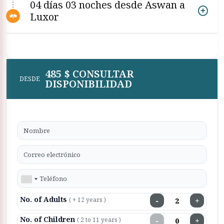
04 días 03 noches desde Aswan a
Luxor
485 $ CONSULTAR
DESDE
DISPONIBILIDAD
No. of Adults
−
+
( + 12 years )
No. of Children
−
+
( 2 to 11 years )