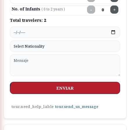
No. of Infants
−
+
( 0 to 2 years )
Total travelers:
2
ENVIAR
tour.need_help_lable
tour.send_us_message