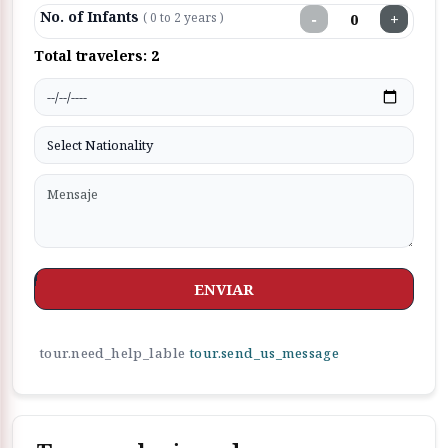
No. of Infants
−
+
( 0 to 2 years )
Total travelers:
2
ENVIAR
tour.need_help_lable
tour.send_us_message