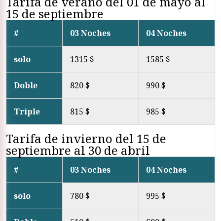
Tarifa de verano del 01 de mayo al
15 de septiembre
#
03 Noches
04 Noches
solo
1315 $
1585 $
Doble
820 $
990 $
Triple
815 $
985 $
Tarifa de invierno del 15 de
septiembre al 30 de abril
#
03 Noches
04 Noches
solo
780 $
995 $