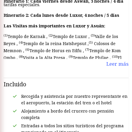
Itinerario 1: Cada viernes desde Aswan, 3 noches / 4 día
tarifas especiales.
Itinerario 2: Cada lunes desde Luxor, 4 noches / 5 días
Las Visitas más importantes en Luxor y Asuán:
(1)
(2)
(3)
Templo de Karnak ,
Templo de Luxor ,
Valle de los
(4)
(5)
Reyes ,
Templo de la reina Hatshepsut ,
Colosos de
(6)
(7)
Memnon ,
Templo de Horus en Edfu ,
Templo de Kom
(8)
(9)
(10)
Ombo ,
Visita a la Alta Presa ,
Templo de Philae ,
El
Leer más
Obelisco Inacabado
Incluido
Recogida y asistencia por nuestro representante en
el aeropuerto, la estación del tren o el hotel
Alojamiento a bordo del crucero con pensión
completa
Entradas a todos los sitios turísticos del programa