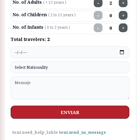
No. of Adults
−
+
( + 12 years )
No. of Children
−
+
( 2 to 11 years )
No. of Infants
−
+
( 0 to 2 years )
Total travelers:
2
ENVIAR
tour.need_help_lable
tour.send_us_message