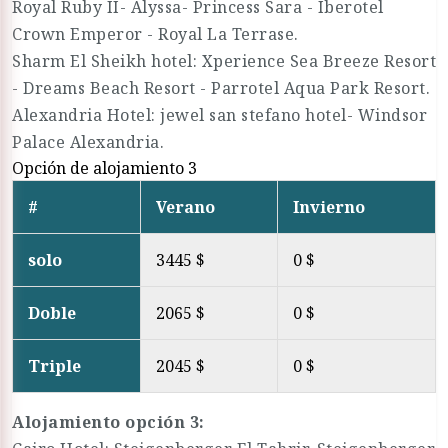
Royal Ruby II- Alyssa- Princess Sara - Iberotel
Crown Emperor - Royal La Terrase.
Sharm El Sheikh hotel: Xperience Sea Breeze Resort
- Dreams Beach Resort - Parrotel Aqua Park Resort.
Alexandria Hotel: jewel san stefano hotel- Windsor
Palace Alexandria.
Opción de alojamiento 3
#
Verano
Invierno
solo
3445 $
0 $
Doble
2065 $
0 $
Triple
2045 $
0 $
Alojamiento opción 3: