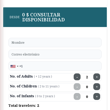
Tours siempre existe la capacidad de ir a cualquier lugar
con mucha seguridad y comodidad
0 $ CONSULTAR
DESDE
DISPONIBILIDAD
No. of Adults
−
+
( + 12 years )
No. of Children
−
+
( 2 to 11 years )
No. of Infants
−
+
( 0 to 2 years )
Total travelers:
2