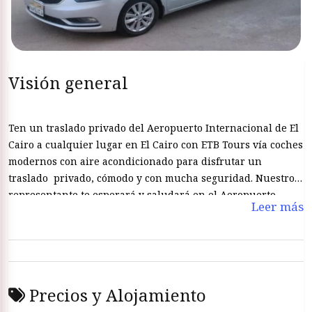
Visión general
Ten un traslado privado del Aeropuerto Internacional de El
Cairo a cualquier lugar en El Cairo con ETB Tours vía coches
modernos con aire acondicionado para disfrutar un
traslado privado, cómodo y con mucha seguridad. Nuestro
representante te esperará y saludará en el Aeropuerto
Leer más
Internacional de El Cairo para trasladarte a donde quieres
con nuestros conductores licenciados para no ser
preocupado del camino. También nuestro representante te
dará una idea general de los actividades y tours que puedes
hacerlos en El Cairo. La reserva con ETB Tours te hace
Precios y Alojamiento
seguro y tranquilo de todas las preocupaciones que
pueden existir en tu mente, porque con los traslados de ETB