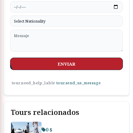
ENVIAR
tour.need_help_lable
tour.send_us_message
Tours relacionados
0 $