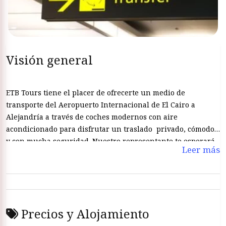
Visión general
ETB Tours tiene el placer de ofrecerte un medio de
transporte del Aeropuerto Internacional de El Cairo a
Alejandría a través de coches modernos con aire
acondicionado para disfrutar un traslado privado, cómodo
y con mucha seguridad. Nuestro representante te esperará
Leer más
y saludará en el Aeropuerto Internacional de El Cairo para
trasladarte a su hotel en Alejandría con nuestros
conductores licenciados para no ser preocupado del camino.
También nuestro representante te dará una idea en general
de los tours que puedes hacerlos en El Cairo y en
Precios y Alojamiento
Alejandría. La reserva con ETB Tours te hace seguro y
tranquilo de todas las preocupaciones que pueden existir