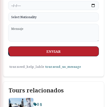
ENVIAR
tour.need_help_lable
tour.send_us_message
Tours relacionados
0 $