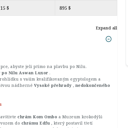
15 $
895 $
Expand all
pce, abyste jeli přímo na plavbu po Nilu.
y po Nilu Aswan Luxor
.
 prohlídku s vaším kvalifikovaným egyptologem a
těvou nádherné
Vysoké přehrady
,
nedokončeného
u
avštivte
chrám Kom Ombo
a Muzeum krokodýlů
povozem do
chrámu Edfu
, který postavil třetí