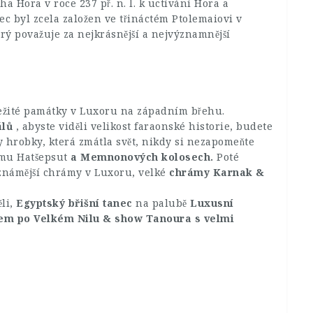
a Hora v roce 237 př. n. l. k uctívání Hora a
c byl zcela založen ve třináctém Ptolemaiovi v
erý považuje za nejkrásnější a nejvýznamnější
ůležité památky v Luxoru na západním břehu.
álů
, abyste viděli velikost faraonské historie, budete
hrobky, která zmátla svět, nikdy si nezapomeňte
rámu Hatšepsut
a Memnonových kolosech.
Poté
jznámější chrámy v Luxoru, velké
chrámy Karnak &
ěli,
Egyptský břišní tanec
na palubě
Luxusní
em po Velkém Nilu & show Tanoura s velmi