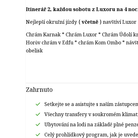
Itinerář 2, každou sobotu z Luxoru na 4 noci
Nejlepší okružní jízdy {
včetně
} navštíví Luxor
Chrám Karnak * Chrám Luxor * Chrám Údolí kr
Horův chrám v Edfu * chrám Kom Ombo * návšt
obelisk
Zahrnuto
Setkejte se a asistujte s naším zástupcem
Všechny transfery v soukromém klimat
Ubytování na lodi na základě plné penz
Celý prohlídkový program, jak je uveden