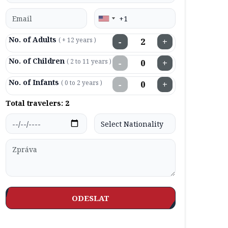
No. of Adults
( + 12 years )
−
+
No. of Children
( 2 to 11 years )
−
+
No. of Infants
( 0 to 2 years )
−
+
Total travelers:
2
ODESLAT