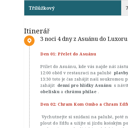
Třílůžkový
7
Itinerář
3 noci 4 dny z Asuánu do Luxoru
Den 01: Přelet do Asuánu
Přílet do Asuánu, kde vás najde náš zástu
12:00 oběd v restauraci na palubě
plavb
13:30 toto je čas zahájit naši soukromou
zahájit
denní pro hlídky Asuánu
s návš
obelisku
a
chrámu philae
.
Den 02: Chram Kom Ombo a Chram Edf
Vychutnejte si snídani na palubě, poté n
plout do Edfu a užijte si jízdu koňským 