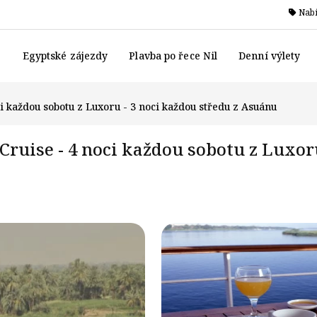
Nabí
Egyptské zájezdy
Plavba po řece Nil
Denní výlety
i každou sobotu z Luxoru - 3 noci každou středu z Asuánu
ruise - 4 noci každou sobotu z Luxoru