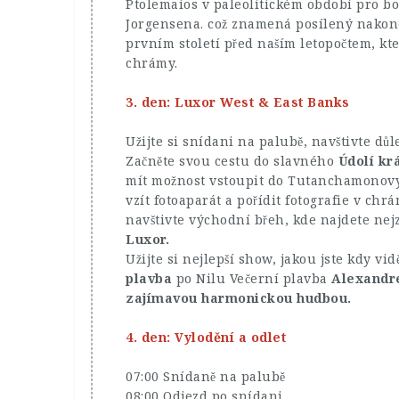
Ptolemaios v paleolitickém období pro boh
Jorgensena. což znamená posílený nakone
prvním století před naším letopočtem, kt
chrámy.
3. den: Luxor West & East Banks
Užijte si snídani na palubě, navštivte d
Začněte svou cestu do slavného
Údolí kr
mít možnost vstoupit do Tutanchamonovy 
vzít fotoaparát a pořídit fotografie v ch
navštivte východní břeh, kde najdete ne
Luxor.
Užijte si nejlepší show, jakou jste kdy vid
plavba
po Nilu Večerní plavba
Alexandr
zajímavou harmonickou hudbou.
4. den: Vylodění a odlet
07:00 Snídaně na palubě
08:00 Odjezd po snídani