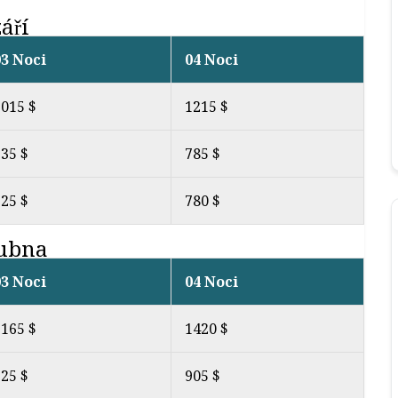
áří
03 Noci
04 Noci
1015 $
1215 $
35 $
785 $
25 $
780 $
dubna
03 Noci
04 Noci
1165 $
1420 $
25 $
905 $