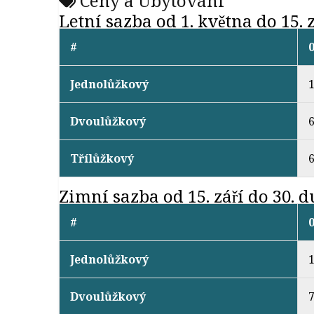
Ceny a Ubytování
Letní sazba od 1. května do 15. z
#
Jednolůžkový
Dvoulůžkový
6
Třílůžkový
6
Zimní sazba od 15. září do 30. 
#
Jednolůžkový
Dvoulůžkový
7