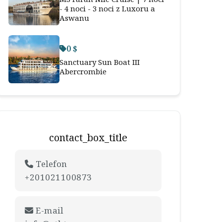
- 4 noci - 3 noci z Luxoru a
Aswanu
0 $
Sanctuary Sun Boat III
Abercrombie
contact_box_title
Telefon
+201021100873
E-mail