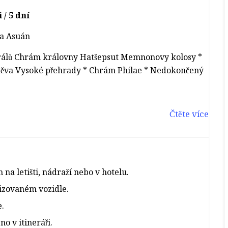
 / 5 dní
 a Asuán
álů Chrám královny Hatšepsut Memnonovy kolosy *
ěva Vysoké přehrady * Chrám Philae * Nedokončený
Čtěte více
 na letišti, nádraží nebo v hotelu.
izovaném vozidle.
e.
o v itineráři.