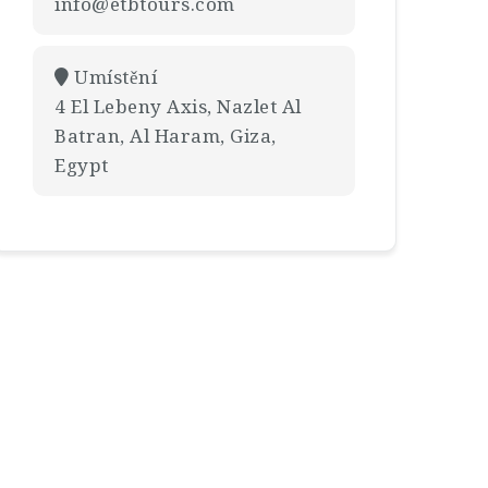
info@etbtours.com
Umístění
4 El Lebeny Axis, Nazlet Al
Batran, Al Haram, Giza,
Egypt