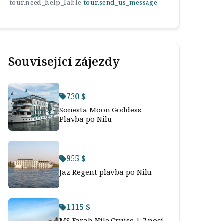
tour.need_help_lable
tour.send_us_message
Související zájezdy
730 $
Sonesta Moon Goddess
Plavba po Nilu
955 $
Jaz Regent plavba po Nilu
1115 $
MS Farah Nile Cruise | 7 nocí