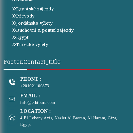
Egyptské zájezdy
Převody
Jordánsko výlety
Duchovní & poutní zájezdy
Egypt
Turecké výlety
Footer.contact_title
PHONE :
+201021100873
EMAIL :
info@etbtours.com
LOCATION :
4 El Lebeny Axis, Nazlet Al Batran, Al Haram, Giza,
Egypt