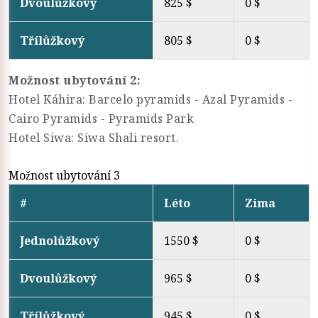
Dvoulůžkový
825 $
0 $
Třílůžkový
805 $
0 $
Možnost ubytování 2:
Hotel Káhira: Barcelo pyramids - Azal Pyramids -
Cairo Pyramids - Pyramids Park
Hotel Siwa: Siwa Shali resort.
Možnost ubytování 3
#
Léto
Zima
Jednolůžkový
1550 $
0 $
Dvoulůžkový
965 $
0 $
Třílůžkový
945 $
0 $