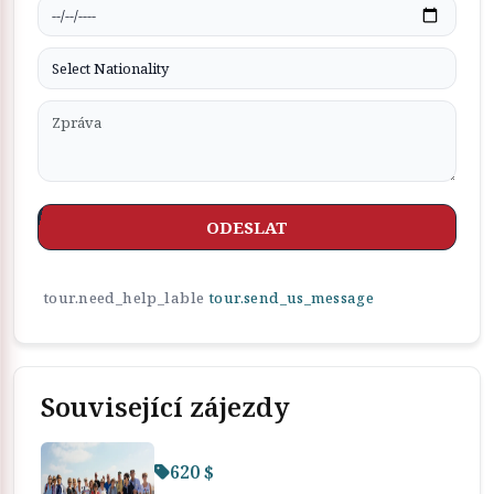
ODESLAT
tour.need_help_lable
tour.send_us_message
Související zájezdy
620 $