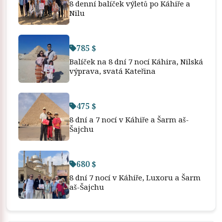
8 denní balíček výletů po Káhiře a
Nilu
785 $
Balíček na 8 dní 7 nocí Káhira, Nilská
výprava, svatá Kateřina
475 $
8 dní a 7 nocí v Káhiře a Šarm aš-
Šajchu
680 $
8 dní 7 nocí v Káhiře, Luxoru a Šarm
aš-Šajchu