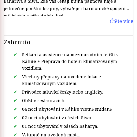
Bahariya a Siwa, kde vás čekají bujná palmová háje a
jedinečné pouštní krajiny, vytvářející harmonické spojení
městských a přírodních divů.
Čtěte více
Zahrnuto
Setkání a asistence na mezinárodním letišti v
Káhiře + Přeprava do hotelu klimatizovaným
vozidlem.
Všechny přepravy na uvedené lokace
klimatizovaným vozidlem.
Průvodce mluvící česky nebo anglicky.
Oběd v restauracích.
04 noci ubytování v Káhiře včetně snídaně.
02 noci ubytování v oázách Siwa.
01 noc ubytování v oázách Baharya.
Vstupné na uvedená místa.