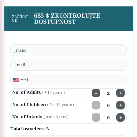
685 $ ZKONTROLUJTE
ZAČÍNAT
DOSTUPNOST
OD
No. of Adults
−
+
( + 12 years )
No. of Children
−
+
( 2 to 11 years )
No. of Infants
−
+
( 0 to 2 years )
Total travelers:
2