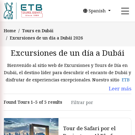
Spanish
Home
Tours en Dubái
Excursiones de un día a Dubái 2026
Excursiones de un día a Dubái
Bienvenido al sitio web de Excursiones y Tours de Día en
Dubái, el destino líder para descubrir el encanto de Dubái y
disfrutar de experiencias excepcionales. Nuestro sitio
ETB
Tours Egypt
te permite explorar la belleza de esta increíble
Leer más
ciudad a través de una gran variedad de excursiones
diarias.
Found Tours 1–5 of 5 results
Diseñado con una combinación de elegancia y fácil
navegación, los visitantes pueden encontrar fácilmente los
tours que se adapten a sus expectativas y preferencias.
Tour de Safari por el
Podrán explorar una amplia gama de opciones, desde