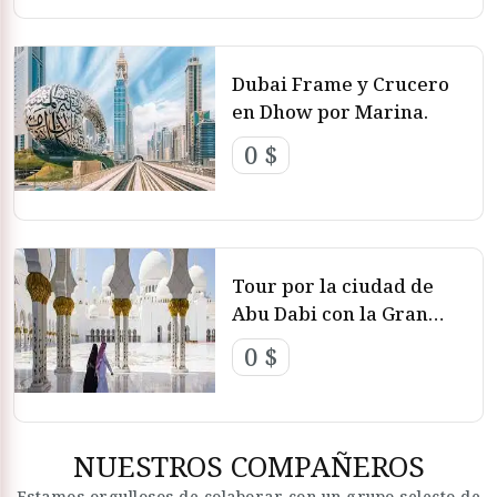
a través de Excursiones y Tours de Día en Dubái, que ofrece
experiencias inolvidables a los visitantes y contribuye a
que su viaje a esta ciudad encantadora sea una aventura
Dubai Frame y Crucero
única y emocionante
en Dhow por Marina.
0 $
Tour por la ciudad de
Abu Dabi con la Gran
Mezquita
0 $
NUESTROS COMPAÑEROS
Estamos orgullosos de colaborar con un grupo selecto de