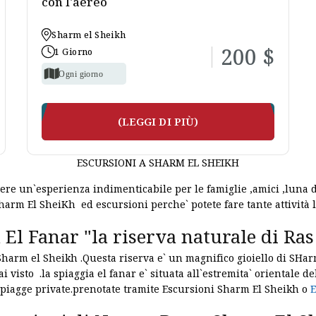
con l'aereo
Sharm el Sheikh
200 $
1 Giorno
Ogni giorno
(LEGGI DI PIÙ)
ESCURSIONI A SHARM EL SHEIKH
ere un`esperienza indimenticabile per le famiglie ,amici ,luna di
harm El SheiKh ed escursioni perche` potete fare tante attività 
 El Fanar "la riserva naturale di R
a Sharm el Sheikh .Questa riserva e` un magnifico gioiello di SHa
i visto .la spiaggia el fanar e` situata all`estremita` orientale 
spiagge private.prenotate tramite Escursioni Sharm El Sheikh o
E