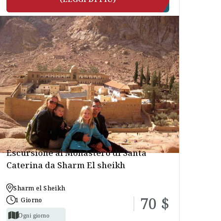
Escursione al Monastero di Santa
Caterina da Sharm El sheikh
Sharm el Sheikh
70 $
1 Giorno
Ogni giorno