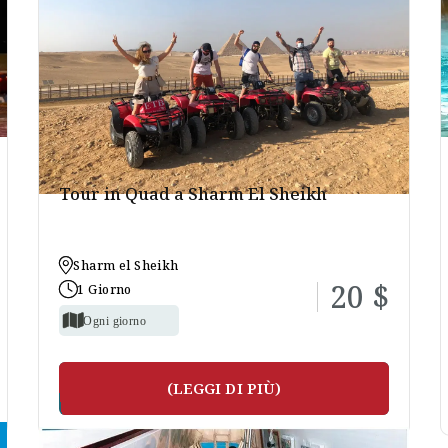
uristiche di Sinai ,questo collegamento luoghi turistici a Sharm e
h e i migliori hotel, le migliori escursioni giornaliere in barca
Tour in Quad a Sharm El Sheikh
Sharm el Sheikh
20 $
1 Giorno
Ogni giorno
(LEGGI DI PIÙ)