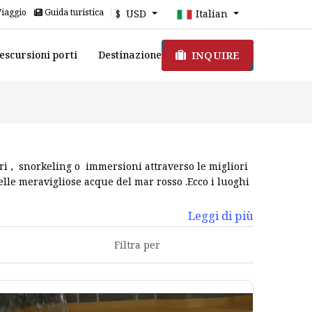
Viaggio
Guida turistica
$ USD
Italian
INQUIRE
escursioni porti
Destinazione
ri , snorkeling o immersioni attraverso le migliori
lle meravigliose acque del mar rosso .Ecco i luoghi
Leggi di più
SHEIKH
e` considerata il cento turistico piu` importante del
iaggiare e trascorrere la vacanza ,potete prenotare