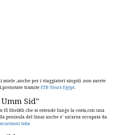
 miele ,anche per i viaggiatori singoli .non sarete
lì.prenotate tramite
ETB Tours Egypt
.
as Umm Sid"
rm El SheiKh che si estende lungo la costa,con una
della penisula del Sinai anche e` un'area occupata da
scursioni taba