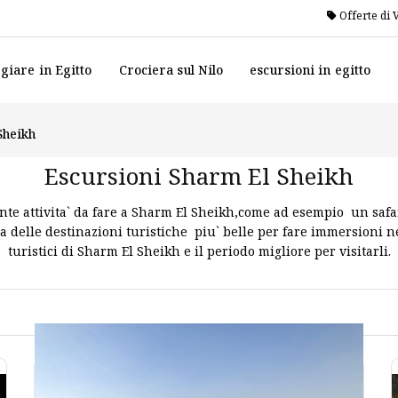
Offerte di 
giare in Egitto
Crociera sul Nilo
escursioni in egitto
Sheikh
Escursioni Sharm El Sheikh
ante attivita` da fare a Sharm El Sheikh,come ad esempio un safa
 delle destinazioni turistiche piu` belle per fare immersioni ne
turistici di Sharm El Sheikh e il periodo migliore per visitarli.
SIONI DI UN GIORNO A SHARM EL 
 deserto della penisula del sinai e il mar rosso .Sharm El Sheikh 
o per fare immersioni ,Sinai sara` la destinazione perfetta da v
tramite
escursioni in egitto