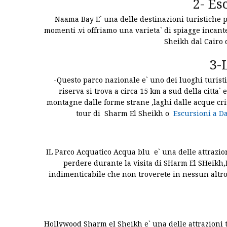
2- Es
Naama Bay E` una delle destinazioni turistiche pi
momenti .vi offriamo una varieta` di spiagge incante
Sheikh dal Cairo d
3-
-Questo parco nazionale e` uno dei luoghi turisti
riserva si trova a circa 15 km a sud della citta` 
montagne dalle forme strane ,laghi dalle acque cris
tour di Sharm El Sheikh o
Escursioni a D
IL Parco Acquatico Acqua blu e` una delle attrazion
perdere durante la visita di SHarm El SHeikh,
indimenticabile che non troverete in nessun altro 
Hollywood Sharm el Sheikh e` una delle attrazioni t