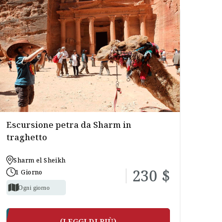
Escursione petra da Sharm in
traghetto
Sharm el Sheikh
230 $
1 Giorno
Ogni giorno
(LEGGI DI PIÙ)