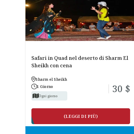
Sharm el sheikh e` situata vicino alle attrazioni t
visitare a Sharm el sheik
Safari in Quad nel deserto di Sharm El
Sheikh con cena
Sharm el Sheikh
30 $
1 Giorno
Ogni giorno
(LEGGI DI PIÙ)