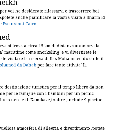
Sheikh
er voi ,se desiderate rilassarvi e trascorrere bei
.potete anche pianificare la vostra visita a Sharm El
te
Escursioni Cairo
med
va si trova a circa 15 km di distanza.annoiarvi.la
ita` marittime come snorkeling ,e vi divertirete le
reste visitare la riserva di Ras Mohammed durante il
 Mohamed da Dahab
per fare tante attivita` lì.
re destinazione turistica per il tempo libero da non
le per le famiglie con i bambini per un picnic
 buco nero e il Kamikaze,inoltre ,include 9 piscine
igliosa atmosfera di allegria e divertimento ,potete