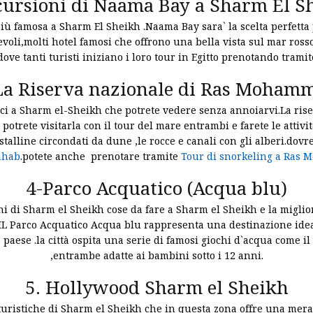
cursioni di Naama Bay a Sharm El 
ù famosa a Sharm El Sheikh .Naama Bay sara` la scelta perfetta p
voli,molti hotel famosi che offrono una bella vista sul mar rosso
ove tanti turisti iniziano i loro tour in Egitto prenotando trami
La Riserva nazionale di Ras Moham
ci a Sharm el-Sheikh che potrete vedere senza annoiarvi.La riser
e potrete visitarla con il tour del mare entrambi e farete le attiv
talline circondati da dune ,le rocce e canali con gli alberi.dov
ahab
.potete anche prenotare tramite
Tour di snorkeling a Ras
4-Parco Acquatico (Acqua blu)
i di Sharm el Sheikh cose da fare a Sharm el Sheikh e la miglio
IL Parco Acquatico Acqua blu rappresenta una destinazione idea
paese .la città ospita una serie di famosi giochi d`acqua come il
,entrambe adatte ai bambini sotto i 12 anni.
5. Hollywood Sharm el Sheikh
uristiche di Sharm el Sheikh che in questa zona offre una merav