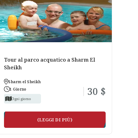
l-Sheikh,vi mostrera` i migliori luoghi turistici da
 a vela a Sharm El Sheikh.
Tour al parco acquatico a Sharm El
Sheikh
Sharm el Sheikh
30 $
1 Giorno
Ogni giorno
(LEGGI DI PIÙ)