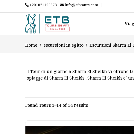
+201021100873
info@etbtours.com
Viag
Home
escursioni in egitto
Escursioni Sharm El 
I Tour di un giorno a Sharm El Sheikh vi offrono t
spiagge di Sharm El Sheikh .Sharm El Sheikh e` una
ESCUR
Found Tours 1–14 of 14 results
Sharm el sheikh e` una città egiziana situata tra il
Sinai e una delle destinazioni importanti del mond