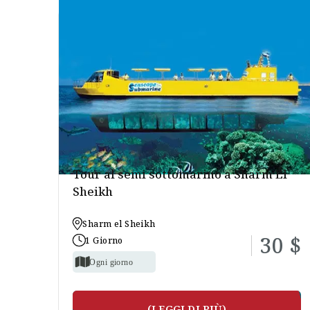
Tour al semi sottomarino a Sharm El
Sheikh
Sharm el Sheikh
30 $
1 Giorno
Ogni giorno
(LEGGI DI PIÙ)