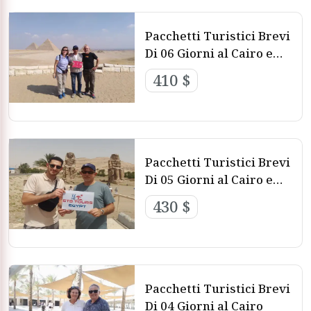
migliori prezzi ,tramite
Vacanze di Lusso in Egitto
Pacchetti Turistici Brevi
Divertitevi 6 tour brevi in Egitto
Di 06 Giorni al Cairo e
Sharm
410 $
Pacchetti Turistici Brevi
Di 05 Giorni al Cairo e
Luxor
430 $
Pacchetti Turistici Brevi
Di 04 Giorni al Cairo