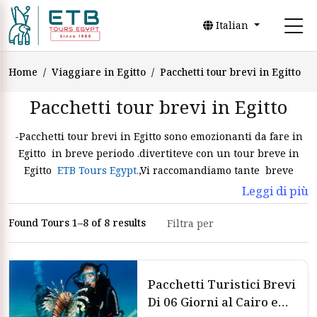
Italian
Home
Viaggiare in Egitto
Pacchetti tour brevi in Egitto
Pacchetti tour brevi in Egitto
-Pacchetti tour brevi in Egitto sono emozionanti da fare in
Egitto in breve periodo .divertiteve con un tour breve in
Egitto
ETB Tours Egypt.
,Vi raccomandiamo tante breve
vacanze in Egitto per creare tanti ricordi.Pacchetti turistici
Leggi di più
brevi in Egitto vi da l`opportunita` per trascorrere una
vacanza breve ,prenotate tramite
Viaggiare in
Found Tours 1–8 of 8 results
Egitto
.Pacchetti tour brevi in Egitto vi permette di divertirvi
con le migliori attrazioni e i siti più`visitati in Egitto.
Visiterete IL Cairo,Luxor,Assuan,ed Alessandria .avrete
Pacchetti Turistici Brevi
l`opportunita` per visitare le piramidi di Giza e la sfinge ,
Di 06 Giorni al Cairo e
anche potete visitare il Museo Egizio museo egizio.e le altre