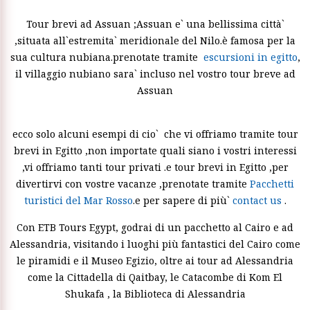
Tour brevi ad Assuan ;Assuan e` una bellissima città`
,situata all`estremita` meridionale del Nilo.è famosa per la
sua cultura nubiana.prenotate tramite
escursioni in egitto
,
il villaggio nubiano sara` incluso nel vostro tour breve ad
Assuan
ecco solo alcuni esempi di cio` che vi offriamo tramite tour
brevi in Egitto ,non importate quali siano i vostri interessi
,vi offriamo tanti tour privati .e tour brevi in Egitto ,per
divertirvi con vostre vacanze ,prenotate tramite
Pacchetti
turistici del Mar Rosso
.e per sapere di più`
contact us
.
Con ETB Tours Egypt, godrai di un pacchetto al Cairo e ad
Alessandria, visitando i luoghi più fantastici del Cairo come
le piramidi e il Museo Egizio, oltre ai tour ad Alessandria
come la Cittadella di Qaitbay, le Catacombe di Kom El
Shukafa , la Biblioteca di Alessandria