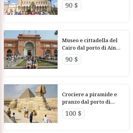
Una volta terminata la vostra crociera al porto di Ain El
90 $
Sokhna Potrete prenotare tramite
Cairo Vacanze
Escursioni e Tour dal Porto di Ain
El Sokhna
Museo e cittadella del
I nostri pacchetti ESCURSIONI PORTO EL SOKHNA offrono
Cairo dal porto di Ain
l`opportunita` di visitare i siti storici del Cairo e sono tra le
Sokhna
90 $
più apprezzate tramite
escursioni porti
Potrete esplorare una varieta` di attrazioni del Cairo ,i tour
includono la visita alle piramidi di Giza,alla sfinge,inoltre la
visita del museo Egizio .con escursioni porto el sokhna
scoprite la ricca cultura e le leggende dell`antica civiltà
Crociere a piramide e
dell`Egitto .oltre gustare il cibo egiziano e ad immergervi
pranzo dal porto di
nella vivace cultura del Cairo durante il vostro tour al Cairo
Sokhna
100 $
prenotando tramite
escursioni in egitto