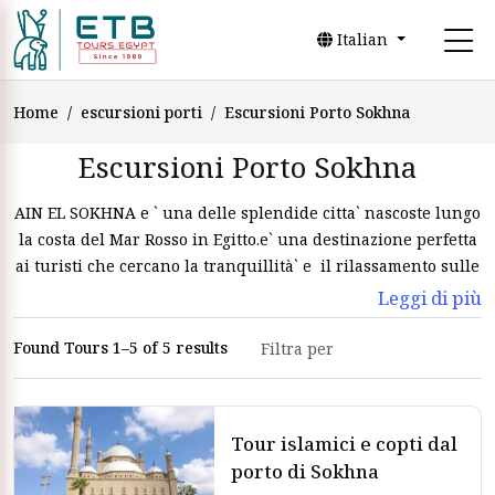
Italian
Home
escursioni porti
Escursioni Porto Sokhna
Escursioni Porto Sokhna
AIN EL SOKHNA e ` una delle splendide citta` nascoste lungo
la costa del Mar Rosso in Egitto.e` una destinazione perfetta
ai turisti che cercano la tranquillità` e il rilassamento sulle
spiagge durante la vacanza ,potete prenotare tramite
Leggi di più
ESCURSIONI DAL PORTO DI AIN EL SOKHNA . Ma Ain El
Sokhna e` molto più delle sue splendide coste che
Found Tours 1–5 of 5 results
esplorerete con
Viaggiare in Egitto
.inoltre, escursioni dal
porto di ain el sokhna offrono una gamma di affascinanti
viaggi per scoprire la natura pittoresca ,la ricca storia e la
Tour islamici e copti dal
cultura vibrante .avrete un viaggio fantastico ad Ain EL
porto di Sokhna
Sokhna dalla vostra nave di crociera con
ETB Tours Egypt
.