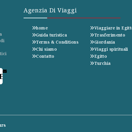
Agenzia Di Viaggi
home
Viaggiare in Egit
a
Guida turistica
Trasferimento
 di
Terms & Conditions
Giordania
Chi siamo
Viaggi spirituali
tici
Contatto
Egitto
Turchia
E
urs