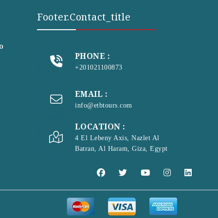
Footer.contact_title
to
PHONE :
+201021100873
EMAIL :
info@etbtours.com
LOCATION :
4 El Lebeny Axis, Nazlet Al
Batran, Al Haram, Giza, Egypt