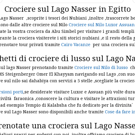
Crociere sul Lago Nasser in Egitto
Lago Nasser ,scoprite i tesori dei Nubiani ,inoltre ,trascorrete 
uono dalle altre crociere sul Nilo
Crociere sul Nilo Luxor Assuan
ate la vostra crociera da Abu Simbel per visitare i grandi templi 
rante la crociera visiterete i siti storici nubiani ,e il resto della 
renotare tour privati tramite
Cairo Vacanze
per una crociera su
hetti di crociere di lusso sul Lago N
o sul lago Nasser prenotando tramite
Crociere sul Nilo di lusso
che
r MS Steigenberger Omer El Khayyam navigando sul Lago ,con suo 
e sul nilo sai dahabiya con servizi a 5 stelle ,scegliate la crocier
sioni porti
,se desiderate visitare Luxor e Assuan più volte dura
civiltà faraonica ,conoscere la cultura e visitare le attrazioni t
 ad esempio Tempio di Kalabsha che fu dedicato per la divinita` Ma
re sul Lago Nasser sono disponibili anche tramite
Cose da fare i
renotate una crociera sul Lago Nass
migliori prezzi per godervi con noi ,inoltre offriamo crociere di