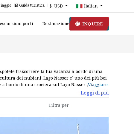
Viaggio
Guida turistica
$ USD
Italian
INQUIRE
escursioni porti
Destinazione
o.potete trascorrere la tua vacanza a bordo di una
cultura dei nubiani .Lago Nasser e` uno dei più bei
re a bordo di una crociera sul Lago Nasser ,
Viaggiare
rociera
Crociera sul Nilo
Leggi di più
R
er vivere un'esperienza pensata per il relax e la
i crociere sul Lago Nasser non sono simili ad altri
ta qualità .vi sentirete ospite speciale durante il
crociera sul lago Nasser o di una Dahabeya sul