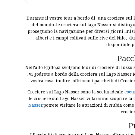
Durante il vostro tour a bordo di una crociera sul 
del mondo .le crociera sul lago Nasser si disting
proseguono la navigazione per diversi giorni .Inizi
alberi e i campi coltivati sulle rive del Nilo, du
disponibile p
Pacc
Nell'alto Egitto,si svolgono tour di crociere di luss
. vi godrete a bordo della crociera sul Lago Nasse
vostra casa .inoltre ,offriamo i pacchetti di Crocier
Crociere sul Lago Nasser sono la scelta ideale
escur
.le crociere sul Lago Nasser vi faranno scoprire la 
Nasser
,potrete visitare le attrazioni di Nubia come
crocie
P
I Pacchetti di crociere sul Lago Nasser offrono i 