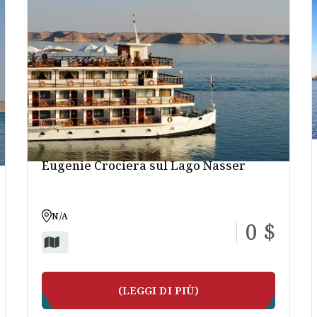
Eugenie Crociera sul Lago Nasser
N/A
0 $
(LEGGI DI PIÙ)