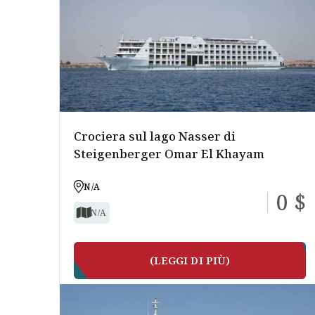
I MIGLI
Crociera sul lago Nasser di
Steigenberger Omar El Khayam
N/A
0 $
N/A
(LEGGI DI PIÙ)