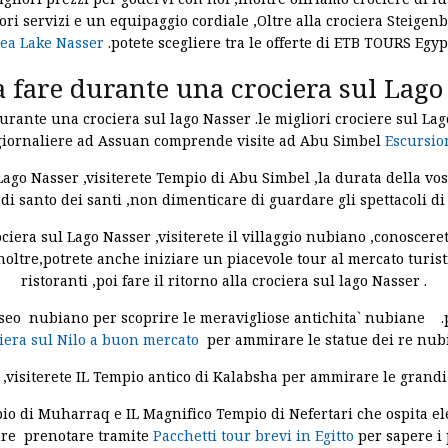
ori servizi e un equipaggio cordiale ,Oltre alla crociera Steige
ea Lake Nasser
.potete scegliere tra le offerte di ETB TOURS Egyp
a fare durante una crociera sul Lago
durante una crociera sul lago Nasser .le migliori crociere sul Lago
 giornaliere ad Assuan comprende visite ad Abu Simbel
Escursio
 Lago Nasser ,visiterete Tempio di Abu Simbel ,la durata della vo
a di santo dei santi ,non dimenticare di guardare gli spettacoli di
iera sul Lago Nasser ,visiterete il villaggio nubiano ,conoscerete
oltre,potrete anche iniziare un piacevole tour al mercato turisti
ristoranti ,poi fare il ritorno alla crociera sul lago Nasser .
l museo nubiano per scoprire le meravigliose antichita` nubiane 
iera sul Nilo a buon mercato
per ammirare le statue dei re nubi
 ,visiterete IL Tempio antico di Kalabsha per ammirare le grandi 
io di Muharraq e IL Magnifico Tempio di Nefertari che ospita eleg
ure prenotare tramite
Pacchetti tour brevi in Egitto
per sapere i 