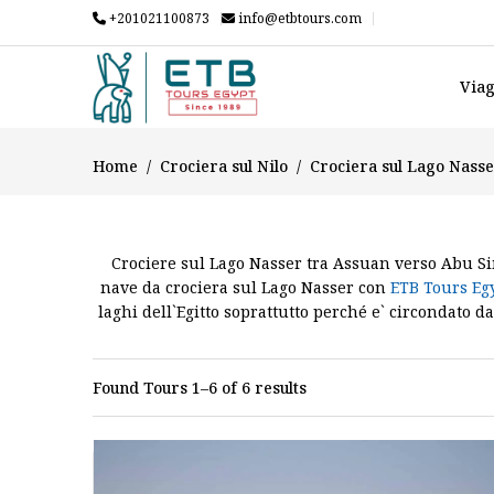
+201021100873
info@etbtours.com
Viag
Home
Crociera sul Nilo
Crociera sul Lago Nass
Crociere sul Lago Nasser tra Assuan verso Abu Sim
nave da crociera sul Lago Nasser con
ETB Tours Eg
laghi dell`Egitto soprattutto perché e` circondato d
in Egitto
,inoltre , scop
Found Tours 1–6 of 6 results
Le crociere sul Nilo sul lago Nasser sono tra le
contemplazione tra le acque tranquille del Lago Na
pacchetti crociere perché scoprite tutto ciò lusso
vostro tour prenotando tramite
escursioni in 