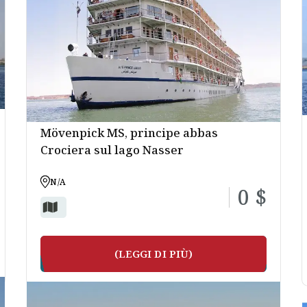
Nilo
DAHABEYA SUL NILO
ORI 6 TOUR DI CROCIERE SUL LAG
Mövenpick MS, principe abbas
Crociera sul lago Nasser
N/A
0 $
(LEGGI DI PIÙ)