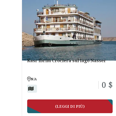
Kasr Ibrim Crociera sul lago Nasser
N/A
0 $
(LEGGI DI PIÙ)