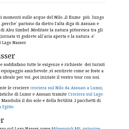
bei momenti sulle acque del Nilo ,il fiume più lungo
,perche` partono da dietro l'alta diga di Assuan e
di Abu Simbel .Meditate la natura pittoresca tra gli
giornata vi godrete all`aria aperta e la natura .e`
l Lago Nasser
asser
 soddisfano tutte le esigenze e richieste dei turisti
equipaggio amichevole ,vi sentirete come se foste a
a ideale per voi ,poi iniziate il vostro tour con noi.
nte le crociere
crociera sul Nilo da Assuan a Luxor
,
uristiche di Luxor e Assuan tramite
Crociera sul Lago
ndulis il dio sole e della fertilità .I pacchetti di
n Egitto
er
 lusso sul Lago Nasser come
Mövenpick MS, principe