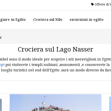
Offerte di 
giare in Egitto
Crociera sul Nilo
escursioni in egitto
er
Crociera sul Lago Nasser
bel sono il modo ideale per scoprire i siti meravigliosi in Egitt
ypt
poi visiterete i templi nubiani ,monumenti ,e conoscerete la 
a luoghi turistici nel sud dell'Egitto .sarà un modo diverso da fa
rite le attrazioni turistiche di Assuan e Abu Simbel durante la c
TOUR DI CROCIERE SUL LAGO NASSE
 piu` belle e rare .offriamo le migliore crociere sul lago Nasser p
sser che e` circondato dalla Alta diga di Assuan . I pacchetti d
 a bordo della nave da crociera sul Lago Nasser con servizi di al
egitto
Vi godrete il silenzio della sera ,cenando a bordo di una 