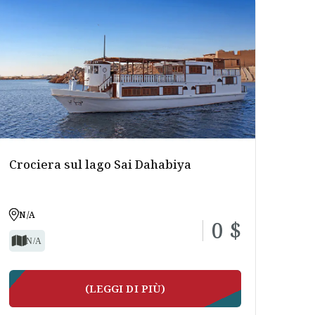
Crociera sul lago Sai Dahabiya
N/A
0 $
N/A
(LEGGI DI PIÙ)