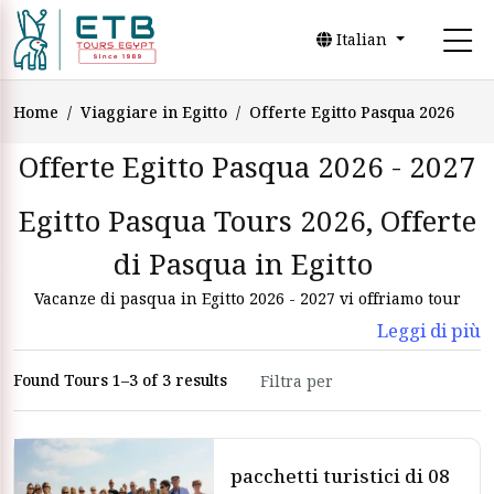
Italian
Home
Viaggiare in Egitto
Offerte Egitto Pasqua 2026
Offerte Egitto Pasqua 2026 - 2027
Egitto Pasqua Tours 2026, Offerte
di Pasqua in Egitto
Vacanze di pasqua in Egitto 2026 - 2027 vi offriamo tour
indimenticabile, Divertitevi di Pasqua in Egitta ,la pasqua e`
Leggi di più
conosciuto come Sham el Nessim in Egitto .sentirete la
grande differenza a pasqua in egitto prenotate tramite
Found Tours 1–3 of 3 results
Viaggiare in Egitto
.per respirare aria fresca ,e trascorrere
momenti felici alle piramidi di giza,prenotate tramite
Vacanze di Lusso in Egitto
, la pasqua copta sara` una bella
pacchetti turistici di 08
vacanza per le vostre famiglie
Pacchetti tour brevi in