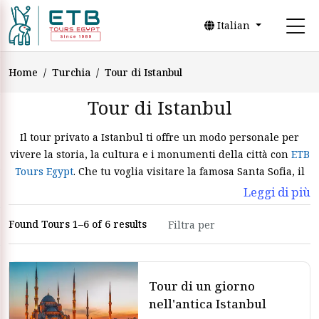
Italian
Home
Turchia
Tour di Istanbul
Tour di Istanbul
Il tour privato a Istanbul ti offre un modo personale per
vivere la storia, la cultura e i monumenti della città con
ETB
Tours Egypt
. Che tu voglia visitare la famosa Santa Sofia, il
vivace Gran Bazar o le tranquille rive del Bosforo, un tour
Leggi di più
privato a Istanbul ti garantisce un’esperienza intima e su
misura. Con i tour guidati di Istanbul, potrai contare su
Found Tours 1–6 of 6 results
guide esperte che daranno vita alla città
Tour di un giorno
nell'antica Istanbul