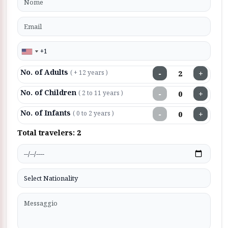
No. of Adults
−
+
( + 12 years )
No. of Children
−
+
( 2 to 11 years )
No. of Infants
−
+
( 0 to 2 years )
Total travelers:
2