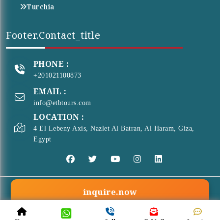
Turchia
Footer.contact_title
PHONE :
+201021100873
EMAIL :
info@etbtours.com
LOCATION :
4 El Lebeny Axis, Nazlet Al Batran, Al Haram, Giza,
Egypt
inquire.now
© Copyright 2026 . All Rights Reserved
ETB Tours