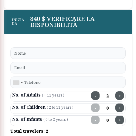
840 $ VERIFICARE LA
INIZIA
DISPONIBILITÀ
DA
No. of Adults
−
+
( + 12 years )
No. of Children
−
+
( 2 to 11 years )
No. of Infants
−
+
( 0 to 2 years )
Total travelers:
2