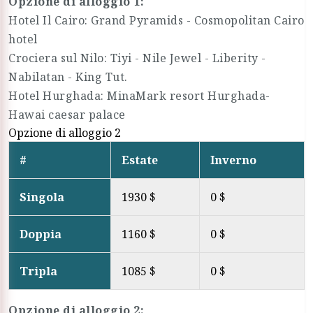
Opzione di alloggio 1:
Hotel Il Cairo: Grand Pyramids - Cosmopolitan Cairo
hotel
Crociera sul Nilo: Tiyi - Nile Jewel - Liberity -
Nabilatan - King Tut.
Hotel Hurghada: MinaMark resort Hurghada-
Hawai caesar palace
Opzione di alloggio 2
#
Estate
Inverno
Singola
1930 $
0 $
Doppia
1160 $
0 $
Tripla
1085 $
0 $
Opzione di alloggio 2: