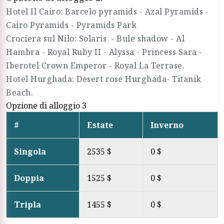
Hotel Il Cairo: Barcelo pyramids - Azal Pyramids -
Cairo Pyramids - Pyramids Park
Crociera sul Nilo: Solaris - Bule shadow - Al
Hambra - Royal Ruby II - Alyssa - Princess Sara -
Iberotel Crown Emperor - Royal La Terrase.
Hotel Hurghada: Desert rose Hurghada- Titanik
Beach.
Opzione di alloggio 3
#
Estate
Inverno
Singola
2535 $
0 $
Doppia
1525 $
0 $
Tripla
1455 $
0 $