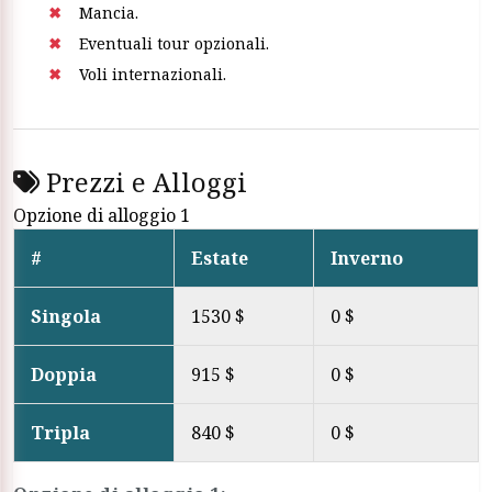
Mancia.
Eventuali tour opzionali.
Voli internazionali.
Prezzi e Alloggi
Opzione di alloggio 1
#
Estate
Inverno
Singola
1530 $
0 $
Doppia
915 $
0 $
Tripla
840 $
0 $