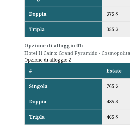
Doppia
375 $
Tripla
355 $
Opzione di alloggio 01:
Hotel Il Cairo: Grand Pyramids - Cosmopolita
Opzione di alloggio 2
#
Estate
Singola
765 $
Doppia
485 $
Tripla
465 $