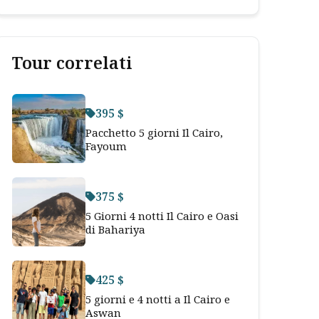
Tour correlati
395 $
Pacchetto 5 giorni Il Cairo,
Fayoum
375 $
5 Giorni 4 notti Il Cairo e Oasi
di Bahariya
425 $
5 giorni e 4 notti a Il Cairo e
Aswan