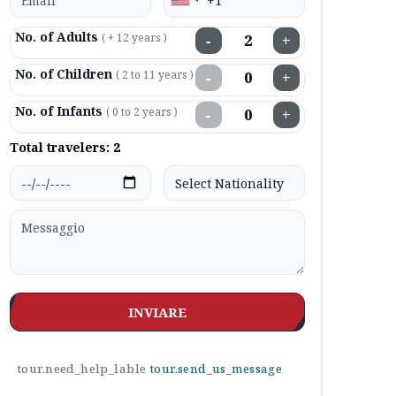
No. of Adults
( + 12 years )
−
+
No. of Children
( 2 to 11 years )
−
+
No. of Infants
( 0 to 2 years )
−
+
Total travelers:
2
INVIARE
tour.need_help_lable
tour.send_us_message