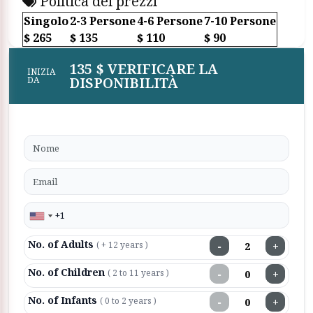
Politica dei prezzi
Singolo
2-3 Persone
4-6 Persone
7-10 Persone
$ 265
$ 135
$ 110
$ 90
135 $ VERIFICARE LA
INIZIA
DISPONIBILITÀ
DA
No. of Adults
−
+
( + 12 years )
No. of Children
−
+
( 2 to 11 years )
No. of Infants
−
+
( 0 to 2 years )