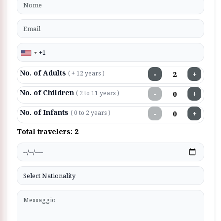
No. of Adults
−
+
( + 12 years )
No. of Children
−
+
( 2 to 11 years )
No. of Infants
−
+
( 0 to 2 years )
Total travelers:
2