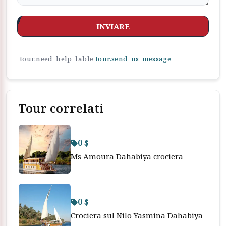
INVIARE
tour.need_help_lable
tour.send_us_message
Tour correlati
0 $
Ms Amoura Dahabiya crociera
0 $
Crociera sul Nilo Yasmina Dahabiya