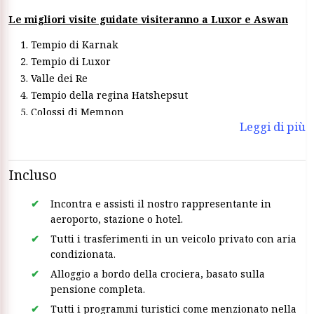
Le migliori visite guidate visiteranno a Luxor e Aswan
Tempio di Karnak
Tempio di Luxor
Valle dei Re
Tempio della regina Hatshepsut
Colossi di Memnon
Leggi di più
Tempio di Horus a Edfu
tempio di Kom Ombo
visitare l'alta diga
Incluso
Tempio di Philae
Obelisco incompiuto
Incontra e assisti il nostro rappresentante in
aeroporto, stazione o hotel.
Tutti i trasferimenti in un veicolo privato con aria
condizionata.
Alloggio a bordo della crociera, basato sulla
pensione completa.
Tutti i programmi turistici come menzionato nella