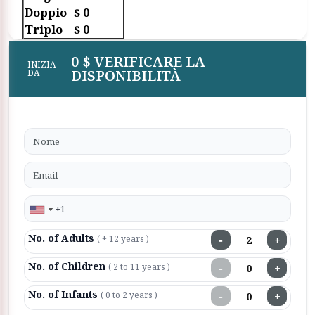
Doppio
$ 0
Triplo
$ 0
0 $ VERIFICARE LA
INIZIA
DISPONIBILITÀ
DA
No. of Adults
−
+
( + 12 years )
No. of Children
−
+
( 2 to 11 years )
No. of Infants
−
+
( 0 to 2 years )