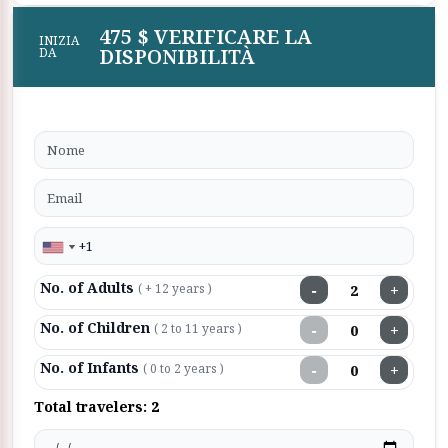
475 $ VERIFICARE LA
INIZIA
DISPONIBILITÀ
DA
No. of Adults
−
+
( + 12 years )
No. of Children
−
+
( 2 to 11 years )
No. of Infants
−
+
( 0 to 2 years )
Total travelers:
2