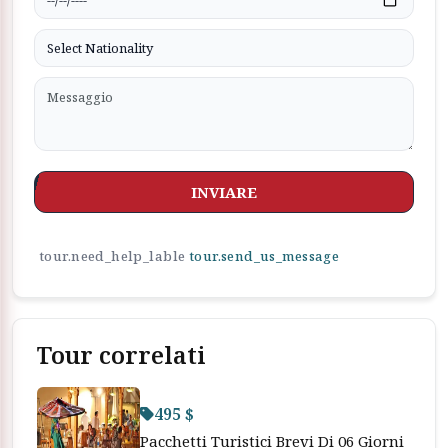
INVIARE
tour.need_help_lable
tour.send_us_message
Tour correlati
495 $
Pacchetti Turistici Brevi Di 06 Giorni