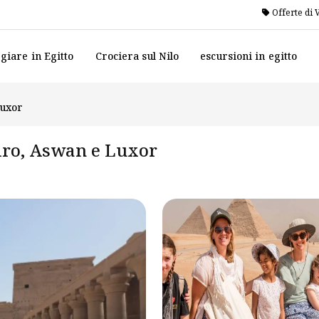
Offerte di 
giare in Egitto
Crociera sul Nilo
escursioni in egitto
Luxor
airo, Aswan e Luxor