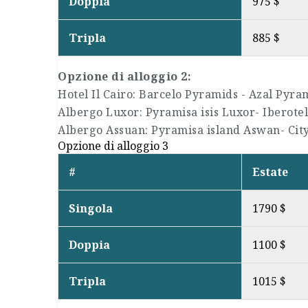
Doppia
975 $
Tripla
885 $
Opzione di alloggio 2:
Hotel Il Cairo: Barcelo Pyramids - Azal Pyr
Albergo Luxor: Pyramisa isis Luxor- Iberotel
Albergo Assuan: Pyramisa island Aswan- Ci
Opzione di alloggio 3
#
Estate
Singola
1790 $
Doppia
1100 $
Tripla
1015 $