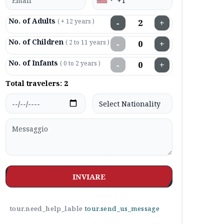
No. of Adults
( + 12 years )
−
+
No. of Children
( 2 to 11 years )
−
+
No. of Infants
( 0 to 2 years )
−
+
Total travelers:
2
INVIARE
tour.need_help_lable
tour.send_us_message