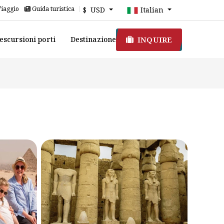
Viaggio
Guida turistica
$ USD
Italian
INQUIRE
escursioni porti
Destinazione