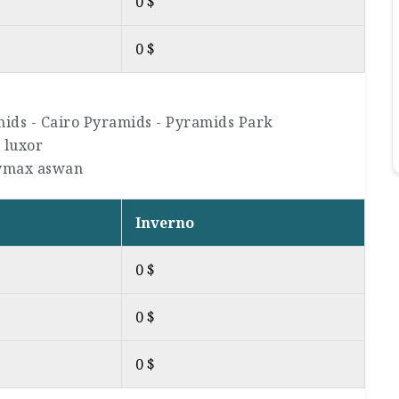
0 $
0 $
amids - Cairo Pyramids - Pyramids Park
 luxor
tymax aswan
Inverno
0 $
0 $
0 $