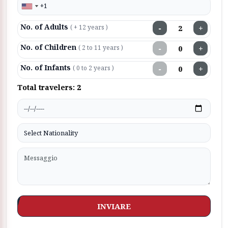
No. of Adults
−
+
( + 12 years )
No. of Children
−
+
( 2 to 11 years )
No. of Infants
−
+
( 0 to 2 years )
Total travelers:
2
INVIARE