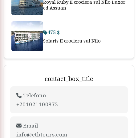
Royal Ruby II crociera sul Nilo Luxor
ed Assuan
475 $
Solaris II crociera sul Nilo
contact_box_title
Telefono
+201021100873
Email
info@etbtours.com