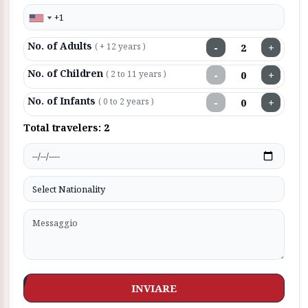
No. of Adults
−
+
( + 12 years )
No. of Children
−
+
( 2 to 11 years )
No. of Infants
−
+
( 0 to 2 years )
Total travelers:
2
INVIARE