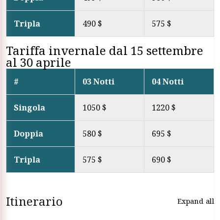
Tripla
490 $
575 $
Tariffa invernale dal 15 settembre
al 30 aprile
#
03 Notti
04 Notti
Singola
1050 $
1220 $
Doppia
580 $
695 $
Tripla
575 $
690 $
Itinerario
Expand all