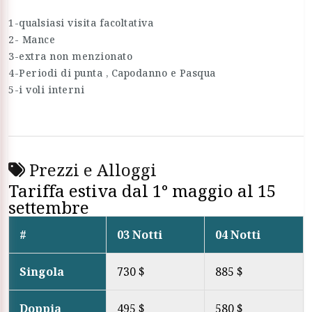
1-qualsiasi visita facoltativa
2- Mance
3-extra non menzionato
4-Periodi di punta , Capodanno e Pasqua
5-i voli interni
Prezzi e Alloggi
Tariffa estiva dal 1° maggio al 15
settembre
#
03 Notti
04 Notti
Singola
730 $
885 $
Doppia
495 $
580 $