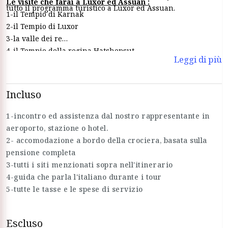
Le visite che farai a Luxor ed Assuan :
tutto il programma turistico a Luxor ed Assuan.
1-il Tempio di Karnak
2-il Tempio di Luxor
3-la valle dei re
4-il Tempio della regina Hatshepsut
Leggi di più
5-i colossi di Memnon
6-il Tempio di Horus ad Edfu
7-il Tempio di Kom Ombo
Incluso
8-l'alta Diga
9-il Tempio di File
1-incontro ed assistenza dal nostro rappresentante in
10-l'obelisco incompiuto
aeroporto, stazione o hotel.
2- accomodazione a bordo della crociera, basata sulla
pensione completa
3-tutti i siti menzionati sopra nell'itinerario
4-guida che parla l'italiano durante i tour
5-tutte le tasse e le spese di servizio
Escluso