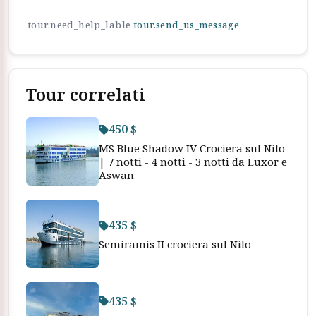
tour.need_help_lable
tour.send_us_message
Tour correlati
450 $
MS Blue Shadow IV Crociera sul Nilo
| 7 notti - 4 notti - 3 notti da Luxor e
Aswan
435 $
Semiramis II crociera sul Nilo
435 $