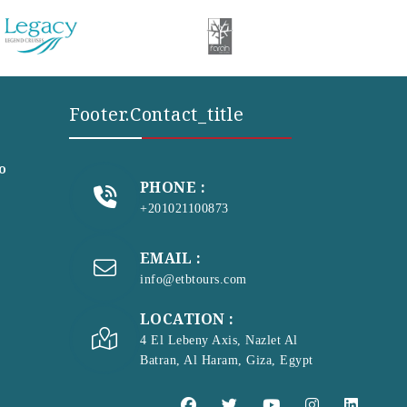
Footer.contact_title
to
PHONE :
+201021100873
EMAIL :
info@etbtours.com
LOCATION :
4 El Lebeny Axis, Nazlet Al
Batran, Al Haram, Giza, Egypt