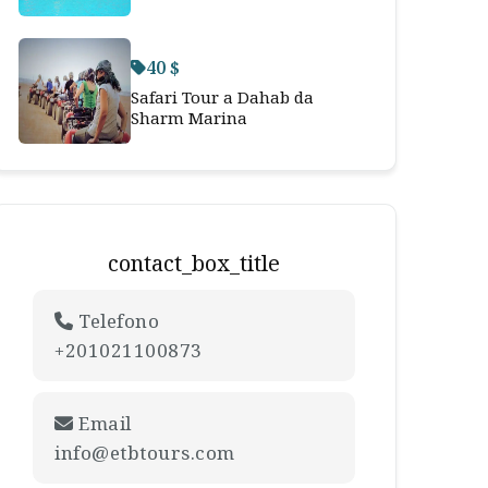
40 $
Safari Tour a Dahab da
Sharm Marina
contact_box_title
Telefono
+201021100873
Email
info@etbtours.com