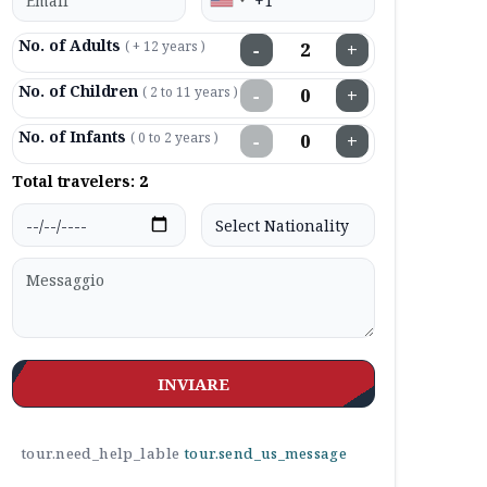
No. of Adults
( + 12 years )
−
+
No. of Children
( 2 to 11 years )
−
+
No. of Infants
( 0 to 2 years )
−
+
Total travelers:
2
INVIARE
tour.need_help_lable
tour.send_us_message