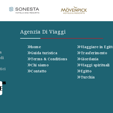
Agenzia Di Viaggi
home
Viaggiare in Egit
a
Guida turistica
Trasferimento
 di
Terms & Conditions
Giordania
Chi siamo
Viaggi spirituali
tici
Contatto
Egitto
Turchia
E