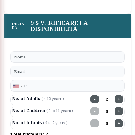
9 $ VERIFICARE LA
INIZIA
DISPONIBILITÀ
DA
No. of Adults
−
+
( + 12 years )
No. of Children
−
+
( 2 to 11 years )
No. of Infants
−
+
( 0 to 2 years )
Total travelers:
2