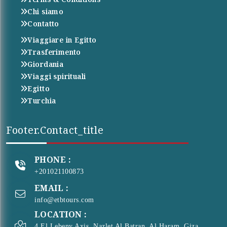
Chi siamo
Contatto
Viaggiare in Egitto
Trasferimento
Giordania
Viaggi spirituali
Egitto
Turchia
Footer.contact_title
PHONE :
+201021100873
EMAIL :
info@etbtours.com
LOCATION :
4 El Lebeny Axis, Nazlet Al Batran, Al Haram, Giza,