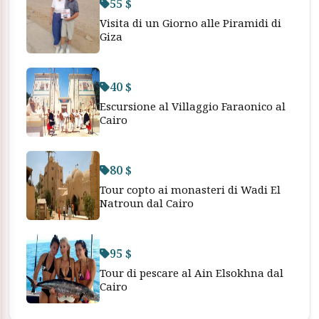
55 $
Visita di un Giorno alle Piramidi di
Giza
40 $
Escursione al Villaggio Faraonico al
Cairo
80 $
Tour copto ai monasteri di Wadi El
Natroun dal Cairo
95 $
Tour di pescare al Ain Elsokhna dal
Cairo