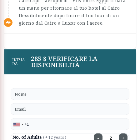
Cairo apt – aeroporto- ETB tours Egypt ti darà
un mano per ritornare al tuo hotel al Cairo
flessibilmente dopo finire il tuo tour di un
giorno dal Cairo a Luxor con l'aereo.
285 $ VERIFICARE LA
INIZIA
DISPONIBILITÀ
DA
No. of Adults
−
+
( + 12 years )