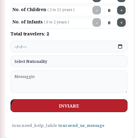
No. of Children
−
+
( 2 to 11 years )
No. of Infants
−
+
( 0 to 2 years )
Total travelers:
2
INVIARE
tour.need_help_lable
tour.send_us_message